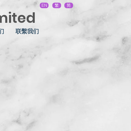
EN
繁
简
mited
们
联繫我们